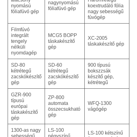
nagynyomású
nyomású
koextrudáló fólia
fóliafúvó gép
fóliafúvó gép
nagy sebességű
fúvógép
Filmfúvó
integrált
MCG5 BOPP
XC-2005
tengely
táskakészítő
táskakészítő gép
nélküli
gép
nyomdagép
SD-80
SD-60
900 típusú
kétrétegű
kétrétegű
bokszzsák
zacskókészítő
zacskókészítő
készítő gép,
gép
gép
kétrétegű
GZR-900
ZP-800
típusú
automata
WFQ-1300
európai
összecsukható
vágógép
táskakészítő
gép
gép
1300-as nagy
LS-100
LS-100 kétszínű
sebességű
négyszínű