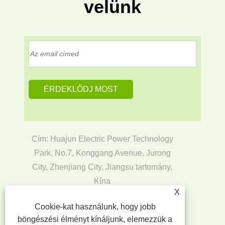
velünk
Cím: Huajun Electric Power Technology
Park, No.7, Konggang Avenue, Jurong
City, Zhenjiang City, Jiangsu tartomány,
Kína
X
Email:
ata@jiangsuchuangyou.cn
Cookie-kat használunk, hogy jobb
Tel:
+86-17366262165
böngészési élményt kínáljunk, elemezzük a