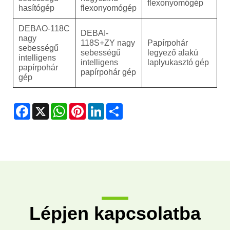
flexonyomógép
hasítógép
flexonyomógép
DEBAO-118C
DEBAI-
nagy
118S+ZY nagy
Papírpohár
sebességű
sebességű
legyező alakú
intelligens
intelligens
laplyukasztó gép
papírpohár
papírpohár gép
gép
Facebook
X
WhatsApp
Pinterest
LinkedIn
Share
Lépjen kapcsolatba