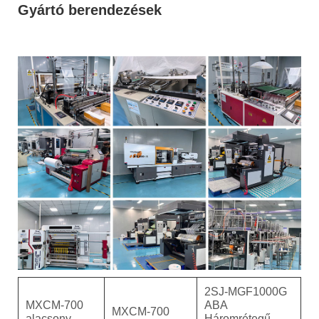
Gyártó berendezések
2SJ-MGF1000G
MXCM-700
ABA
MXCM-700
alacsony
Háromrétegű