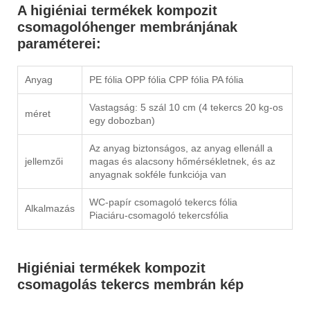
A higiéniai termékek kompozit
csomagolóhenger membránjának
paraméterei:
Anyag
PE fólia OPP fólia CPP fólia PA fólia
Vastagság: 5 szál 10 cm (4 tekercs 20 kg-os
méret
egy dobozban)
Az anyag biztonságos, az anyag ellenáll a
jellemzői
magas és alacsony hőmérsékletnek, és az
anyagnak sokféle funkciója van
WC-papír csomagoló tekercs fólia
Alkalmazás
Piaciáru-csomagoló tekercsfólia
Higiéniai termékek kompozit
csomagolás tekercs membrán kép