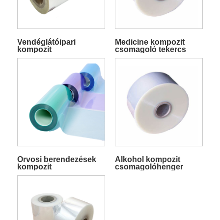
Vendéglátóipari
Medicine kompozit
kompozit
csomagoló tekercs
csomagolótekercs
membrán
membrán
Orvosi berendezések
Alkohol kompozit
kompozit
csomagolóhenger
csomagolótekercs-
membrán
membránja