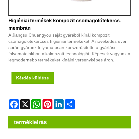
Higiéniai termékek kompozit csomagolótekercs-
membrán
A Jiangsu Chuangyou saját gyárából kínál kompozit
csomagolótekercses higiéniai termékeket. A növekedés évei
során gyárunk folyamatosan korszerűsítette a gyártási
folyamatainkban alkalmazott technológiát. Képesek vagyunk a
legmodernebb termékeket kínálni versenyképes áron.
Kérdés küldése
Facebook
X
WhatsApp
Pinterest
LinkedIn
Share
termékleírás