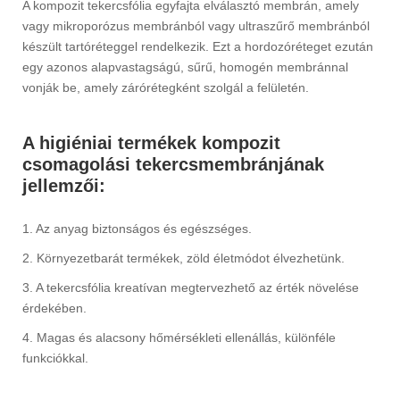
A kompozit tekercsfólia egyfajta elválasztó membrán, amely
vagy mikroporózus membránból vagy ultraszűrő membránból
készült tartóréteggel rendelkezik. Ezt a hordozóréteget ezután
egy azonos alapvastagságú, sűrű, homogén membránnal
vonják be, amely zárórétegként szolgál a felületén.
A higiéniai termékek kompozit
csomagolási tekercsmembránjának
jellemzői:
1. Az anyag biztonságos és egészséges.
2. Környezetbarát termékek, zöld életmódot élvezhetünk.
3. A tekercsfólia kreatívan megtervezhető az érték növelése
érdekében.
4. Magas és alacsony hőmérsékleti ellenállás, különféle
funkciókkal.