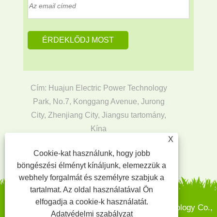
Cím: Huajun Electric Power Technology
Park, No.7, Konggang Avenue, Jurong
City, Zhenjiang City, Jiangsu tartomány,
Kína
X
Email:
ata@jiangsuchuangyou.cn
Cookie-kat használunk, hogy jobb
Tel:
+86-17366262165
böngészési élményt kínáljunk, elemezzük a
webhely forgalmát és személyre szabjuk a
tartalmat. Az oldal használatával Ön
elfogadja a cookie-k használatát.
Copyright © 2024 Jiangsu Chuangyou Biotechnology Co.,
Adatvédelmi szabályzat